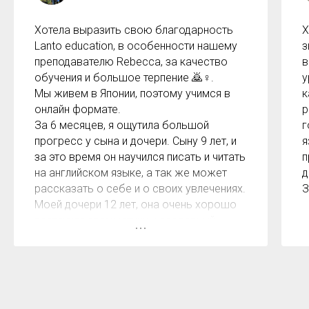
Хотела выразить свою благодарность
Х
Lanto education, в особенности нашему
з
преподавателю Rebecca, за качество
в
обучения и большое терпение 🙇♀️.
у
Мы живем в Японии, поэтому учимся в
к
онлайн формате.
р
За 6 месяцев, я ощутила большой
г
прогресс у сына и дочери. Сыну 9 лет, и
я
за это время он научился писать и читать
п
на английском языке, а так же может
д
рассказать о себе и о своих увлечениях.
З
Моей дочери 12 лет, она очень хорошо
подтянула грамматику и словарный
запас.
Рекомендую языковую школу Lanto
education, не только жителям
Казахстана, но и тем кто живёт за её
пределами.