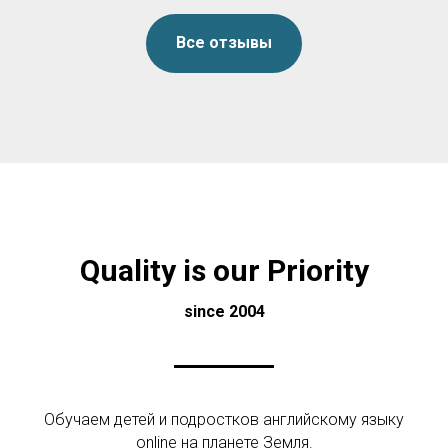
С благодарностью, Жадыра, мама Тома
и Эрики, Kanai family! ☺️
Все отзывы
Quality is our Priority
since 2004
Обучаем детей и подростков английскому языку
online на планете Земля.